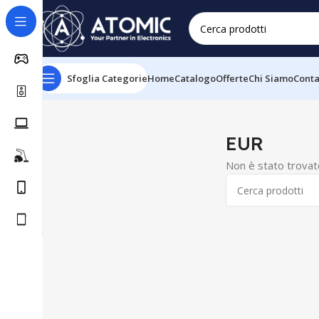
Sfoglia Categorie
Home
Catalogo
Offerte
Chi Siamo
Conta
Home
EUR
EUR
Non è stato trovat